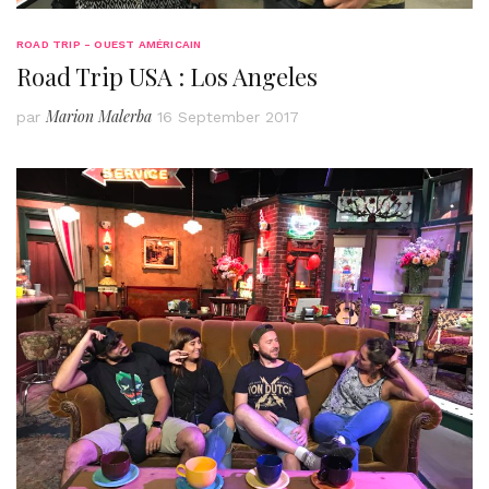
ROAD TRIP - OUEST AMÉRICAIN
Road Trip USA : Los Angeles
Marion Malerba
par
16 September 2017