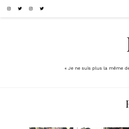
Skip
Instagram
Twitter
Instagram
Twitter
to
content
« Je ne suis plus la même dep