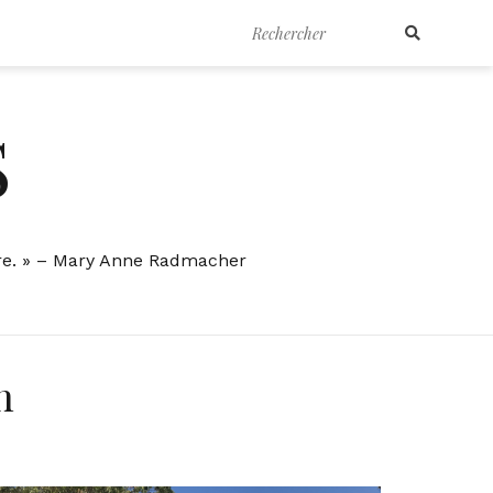
Search
for:
S
erre. » – Mary Anne Radmacher
n