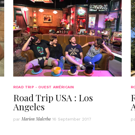
ROAD TRIP - OUEST AMÉRICAIN
R
Road Trip USA : Los
R
Angeles
Marion Malerba
par
16 September 2017
p