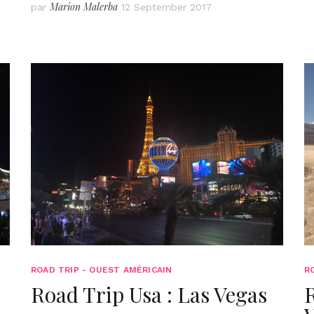
Marion Malerba
par
12 September 2017
ROAD TRIP - OUEST AMÉRICAIN
R
Road Trip Usa : Las Vegas
R