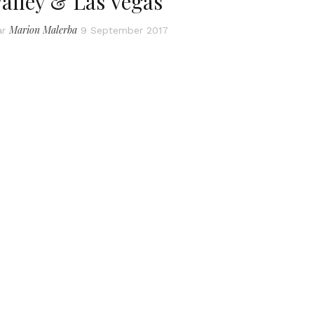
alley & Las Vegas
Marion Malerba
ar
9 September 2017