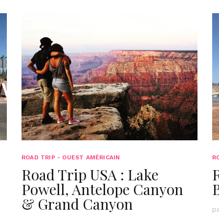
ROAD TRIP - OUEST AMÉRICAIN
R
Road Trip USA : Lake
Powell, Antelope Canyon
& Grand Canyon
p