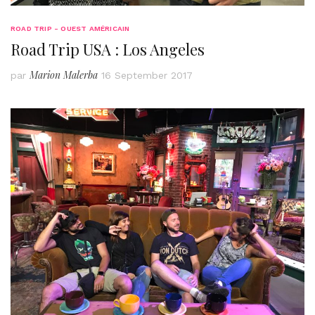
ROAD TRIP - OUEST AMÉRICAIN
Road Trip USA : Los Angeles
Marion Malerba
par
16 September 2017