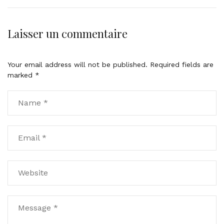
n
t
k
t
Laisser un commentaire
o
c
o
Your email address will not be published.
Required fields are
m
marked
*
m
e
n
t