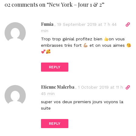
02 comments on “
New York – Jour 1 & 2
”
Fumia
D
,
19 September 2019 at 7 h 44
i
min
r
Trop trop génial profitez bien
on vous
e
embrasses très fort
et on vous aimes
c
t
l
REPLY
i
n
k
Etienne Malerba
D
,
1 October 2019 at 11 h
t
i
45 min
o
r
c
super vos deux premiers jours voyons la
e
o
suite
c
m
t
m
REPLY
l
e
i
n